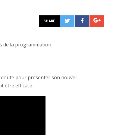
SHARE
Share+
Tweet
Share
és de la programmation.
ns doute pour présenter son nouvel
t être efficace.