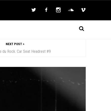
NEXT POST >
e du Rock. Car Seat Headrest #9