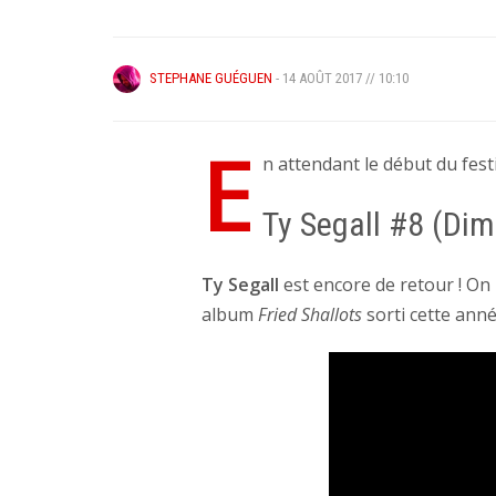
STEPHANE GUÉGUEN
- 14 AOÛT 2017 // 10:10
E
n attendant le début du fes
Ty Segall #8 (Di
Ty
Segall
est encore de retour ! On
album
Fried Shallots
sorti cette anné