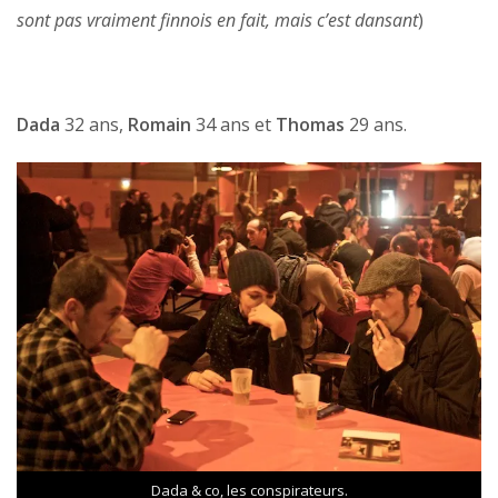
sont pas vraiment finnois en fait, mais c’est dansant
)
Dada
32 ans,
Romain
34 ans et
Thomas
29 ans.
Dada & co, les conspirateurs.