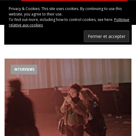
Privacy & Cookies: This site uses cookies. By continuing to use this
HAPPINESS IN UPPSALA
website, you agree to their use.
To find out more, including how to control cookies, see here:
Politique
relative aux cookies
< PREV POST
NEXT POST >
Les Rencontres Transmusicales de Rennes. Vendredi 2 décembre et Samedi 3 décembre 2011
Yéti Lane – The Echo Show (Clapping Music)
INTERVIEWS