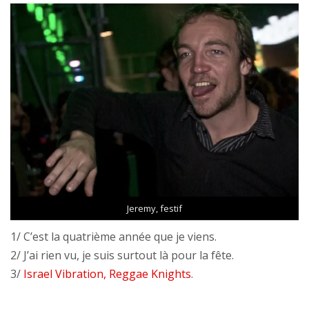
Jeremy, festif
1/ C’est la quatrième année que je viens.
2/ J’ai rien vu, je suis surtout là pour la fête.
3/
Israel Vibration, Reggae Knights
.