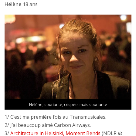
Hélène
18 ans
Hélène, souriante, crispée, mais souriante
1/ C’est ma première fois au Transmusicales.
2/ J’ai beaucoup aimé Carbon Airways.
3/
Architecture in Helsinki, Moment Bends
(NDLR
Ils