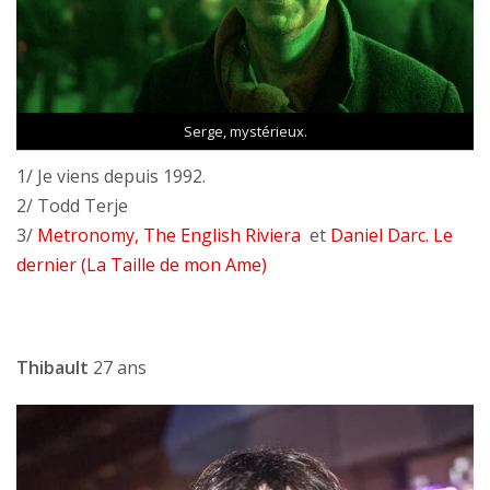
Serge, mystérieux.
1/ Je viens depuis 1992.
2/ Todd Terje
3/
Metronomy, The English Riviera
et
Daniel Darc. Le
dernier (La Taille de mon Ame)
Thibault
27 ans