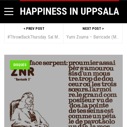
HAPPINESS IN UPPSALA
< PREV POST
NEXT POST >
#ThrowBackThursday. Sal Mineo (Xiu Xiu & Eugene Robinson) à la Flèche d’Or. Lundi 4 février
Yumi Zouma – Barricade (Matter of Fact)
DISQUES