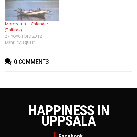
Motorama – Calendar
(Talitres)
27 novembre 2012
Dans "Disques"
0 COMMENTS
HAPPINESS IN
UPPSALA
Facebook