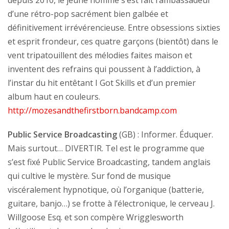
depuis 2010, le jeune homme s’est fait l’ambassadeur
d’une rétro-pop sacrément bien galbée et
définitivement irrévérencieuse. Entre obsessions sixties
et esprit frondeur, ces quatre garçons (bientôt) dans le
vent tripatouillent des mélodies faites maison et
inventent des refrains qui poussent à l’addiction, à
l’instar du hit entêtant I Got Skills et d’un premier
album haut en couleurs.
http://mozesandthefirstborn.bandcamp.com
Public Service Broadcasting
(GB) : Informer. Éduquer.
Mais surtout… DIVERTIR. Tel est le programme que
s’est fixé Public Service Broadcasting, tandem anglais
qui cultive le mystère. Sur fond de musique
viscéralement hypnotique, où l’organique (batterie,
guitare, banjo…) se frotte à l’électronique, le cerveau J.
Willgoose Esq. et son compère Wrigglesworth