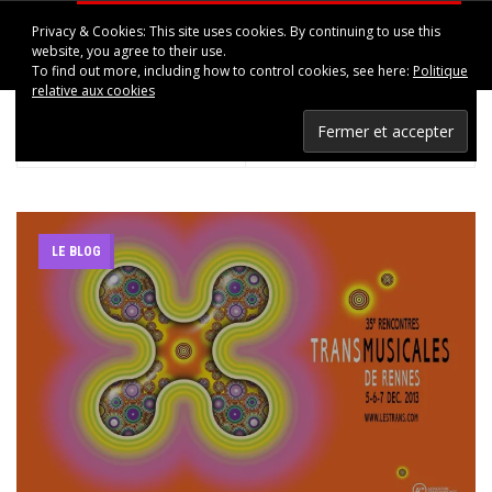
Privacy & Cookies: This site uses cookies. By continuing to use this
HAPPINESS IN UPPSALA
website, you agree to their use.
To find out more, including how to control cookies, see here:
Politique
relative aux cookies
< PREV POST
NEXT POST >
Porcelain Raft tease un peu lui aussi. Nouvel Album : Permanent Signal le 20 août (Secretly Canadian)
Le retour de la revanche de la revue du web
LE BLOG