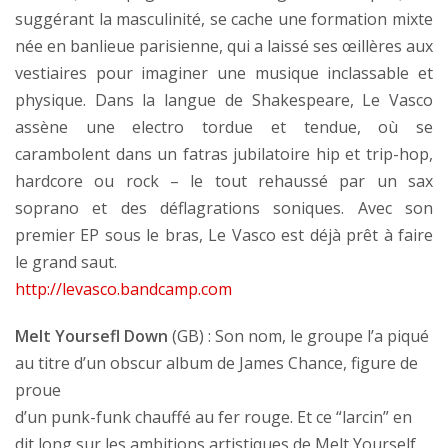
suggérant la masculinité, se cache une formation mixte
née en banlieue parisienne, qui a laissé ses œillères aux
vestiaires pour imaginer une musique inclassable et
physique. Dans la langue de Shakespeare, Le Vasco
assène une electro tordue et tendue, où se
carambolent dans un fatras jubilatoire hip et trip-hop,
hardcore ou rock – le tout rehaussé par un sax
soprano et des déflagrations soniques. Avec son
premier EP sous le bras, Le Vasco est déjà prêt à faire
le grand saut.
http://levasco.bandcamp.com
Melt Yoursefl Down
(GB) : Son nom, le groupe l’a piqué
au titre d’un obscur album de James Chance, figure de
proue
d’un punk-funk chauffé au fer rouge. Et ce “larcin” en
dit long sur les ambitions artistiques de Melt Yourself