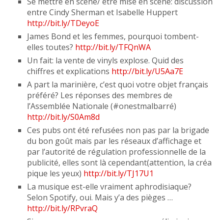
Se mettre en scène/ être mise en scène: discussion
entre Cindy Sherman et Isabelle Huppert
http://bit.ly/TDeyoE
James Bond et les femmes, pourquoi tombent-
elles toutes?
http://bit.ly/TFQnWA
Un fait: la vente de vinyls explose. Quid des
chiffres et explications
http://bit.ly/U5Aa7E
A part la marinière, c’est quoi votre objet français
préféré? Les réponses des membres de
l’Assemblée Nationale (#onestmalbarré)
http://bit.ly/S0Am8d
Ces pubs ont été refusées non pas par la brigade
du bon goût mais par les réseaux d’affichage et
par l’autorité de régulation professionnelle de la
publicité, elles sont là cependant(attention, la créa
pique les yeux)
http://bit.ly/TJ17U1
La musique est-elle vraiment aphrodisiaque?
Selon Spotify, oui. Mais y’a des pièges …
http://bit.ly/RPvraQ