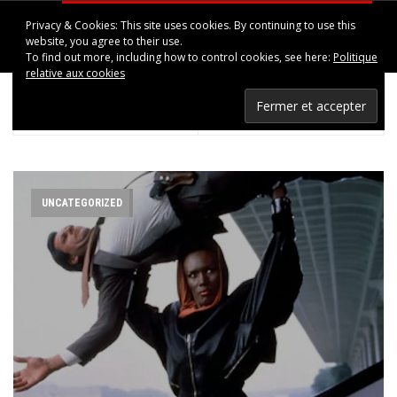
Privacy & Cookies: This site uses cookies. By continuing to use this
HAPPINESS IN UPPSALA
website, you agree to their use.
To find out more, including how to control cookies, see here:
Politique
relative aux cookies
< PREV POST
NEXT POST >
Yalta Club – Highly Branded (Atmosphériques)
Modèles au Théâtre du Rond Point
UNCATEGORIZED