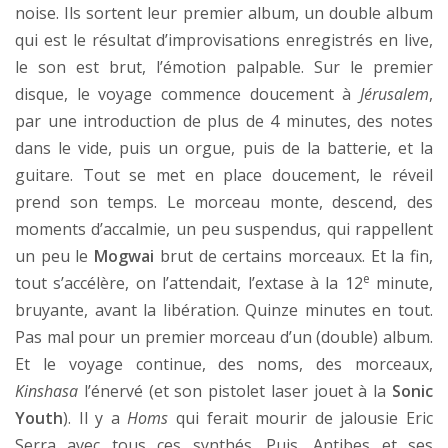
noise. Ils sortent leur premier album, un double album
qui est le résultat d’improvisations enregistrés en live,
le son est brut, l’émotion palpable. Sur le premier
disque, le voyage commence doucement à
Jérusalem
,
par une introduction de plus de 4 minutes, des notes
dans le vide, puis un orgue, puis de la batterie, et la
guitare. Tout se met en place doucement, le réveil
prend son temps. Le morceau monte, descend, des
moments d’accalmie, un peu suspendus, qui rappellent
un peu le
Mogwai
brut de certains morceaux. Et la fin,
e
tout s’accélère, on l’attendait, l’extase à la 12
minute,
bruyante, avant la libération. Quinze minutes en tout.
Pas mal pour un premier morceau d’un (double) album.
Et le voyage continue, des noms, des morceaux,
Kinshasa
l’énervé (et son pistolet laser jouet à la
Sonic
Youth
). Il y a
Homs
qui ferait mourir de jalousie Eric
Serra avec tous ces synthés. Puis, Antibes et ses