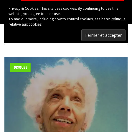
Privacy & Cookies: This site uses cookies. By continuing to use this
HAPPINESS IN UPPSALA
website, you agree to their use.
To find out more, including how to control cookies, see here:
Politique
relative aux cookies
< PREV POST
NEXT POST >
« En souvenir d’André » de Martin Winckler
Scott Walker – Epizootics! (video)
DISQUES