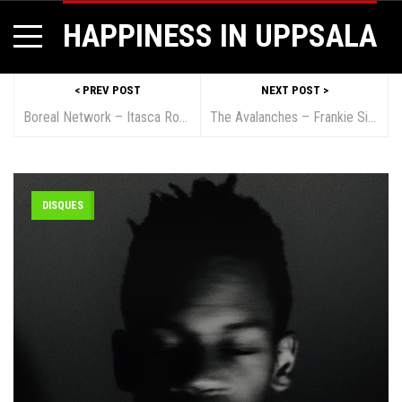
HAPPINESS IN UPPSALA
< PREV POST
NEXT POST >
Boreal Network – Itasca Road Trip (More Than Human – 2016)
The Avalanches – Frankie Sinatra (video)
DISQUES