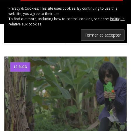
Privacy & Cookies: This site uses cookies. By continuing to use this
HAPPINESS IN UPPSALA
website, you agree to their use.
To find out more, including how to control cookies, see here:
Politique
relative aux cookies
< PREV POST
NEXT POST >
Beverly – Yale’s Life (video)
Deers – Between Cans (écoute donc ça)
LE BLOG