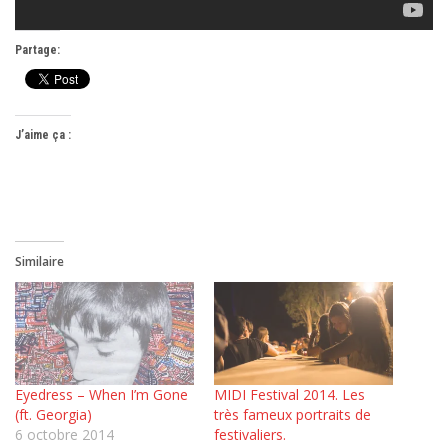
Partage:
J’aime ça :
Similaire
Eyedress – When I’m Gone
MIDI Festival 2014. Les
(ft. Georgia)
très fameux portraits de
6 octobre 2014
festivaliers.