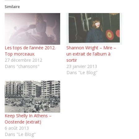
Similaire
Les tops de l’année 2012.
Shannon Wright – Mire –
Top morceaux.
un extrait de l’album à
27 décembre 2012
sortir
Dans "chansons"
23 janvier 2013
Dans "Le Blog"
Keep Shelly In Athens –
Oostende (extrait)
6 août 2013
Dans "Le Blog"