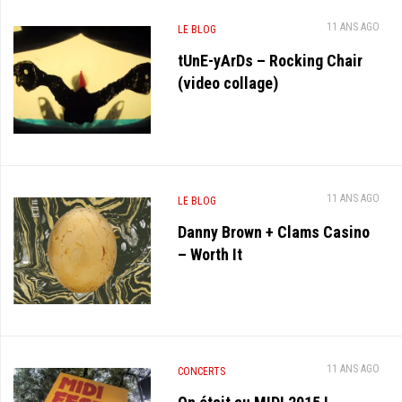
11 ANS AGO
LE BLOG
tUnE-yArDs – Rocking Chair
(video collage)
11 ANS AGO
LE BLOG
Danny Brown + Clams Casino
– Worth It
11 ANS AGO
CONCERTS