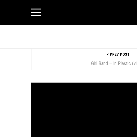
< PREV POST
Girl Band – In Plastic (v