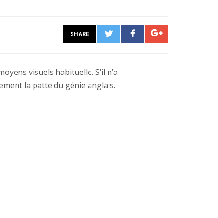
SHARE
Share+
Tweet
Share
ens visuels habituelle. S’il n’a
tement la patte du génie anglais.