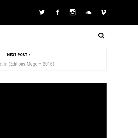
NEXT POST >
et In (Editions Mego – 2016)