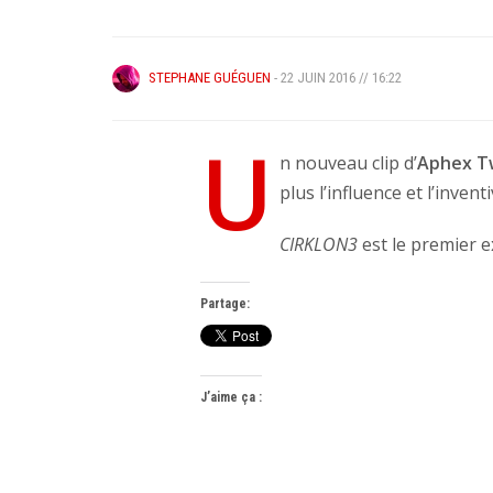
STEPHANE GUÉGUEN
- 22 JUIN 2016 // 16:22
U
n nouveau clip d’
Aphex T
plus l’influence et l’inve
CIRKLON3
est le premier e
Partage:
J’aime ça :