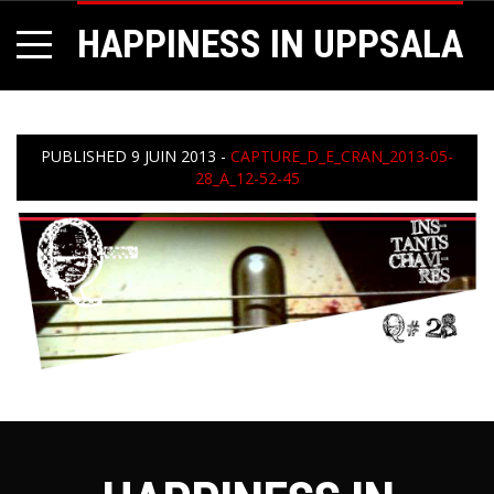
HAPPINESS IN UPPSALA
PUBLISHED
9 JUIN 2013
-
CAPTURE_D_E_CRAN_2013-05-
28_A_12-52-45